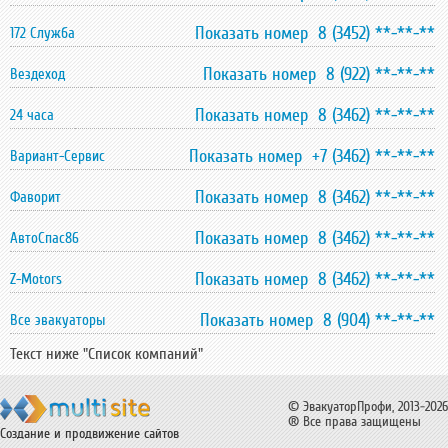
Показать номер 8 (3452) **-**-**
172 Служба
Показать номер 8 (922) **-**-**
Вездеход
Показать номер 8 (3462) **-**-**
24 часа
Показать номер +7 (3462) **-**-**
Вариант-Сервис
Показать номер 8 (3462) **-**-**
Фаворит
Показать номер 8 (3462) **-**-**
АвтоСпас86
Показать номер 8 (3462) **-**-**
Z-Motors
Показать номер 8 (904) **-**-**
Все эвакуаторы
Текст ниже "Список компаний"
© ЭвакуаторПрофи, 2013-2026
® Все права защищены
Создание и продвижение сайтов