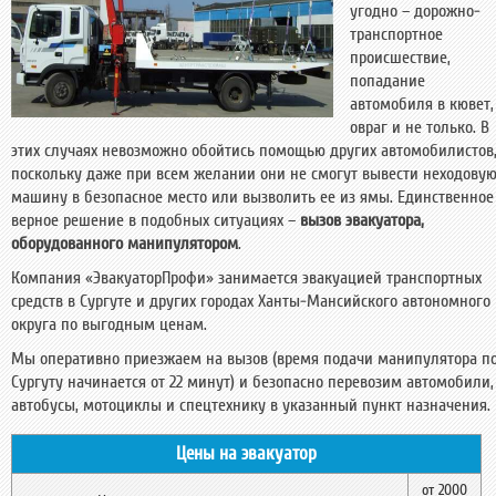
угодно – дорожно-
транспортное
происшествие,
попадание
автомобиля в кювет,
овраг и не только. В
этих случаях невозможно обойтись помощью других автомобилистов
поскольку даже при всем желании они не смогут вывести неходову
машину в безопасное место или вызволить ее из ямы. Единственное
верное решение в подобных ситуациях –
вызов эвакуатора,
оборудованного манипулятором
.
Компания «ЭвакуаторПрофи» занимается эвакуацией транспортных
средств в Сургуте и других городах Ханты-Мансийского автономного
округа по выгодным ценам.
Мы оперативно приезжаем на вызов (время подачи манипулятора п
Сургуту начинается от 22 минут) и безопасно перевозим автомобили,
автобусы, мотоциклы и спецтехнику в указанный пункт назначения.
Цены на эвакуатор
от 2000