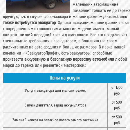
маленьких автомашинне
позволяет толкать ее до гараж
вручную, т.ч. в случае форс-мажора и малолитражномуавтомобилю
также потребуется эвакуатор
. Однако эвакуациямалолитражки связа
с определенными сложностями: многие модели имеют малый
клиренс, низкий передний свес и узкую колею. Все это предъявляет
специальные требования к эвакуаторам, в большинстве своем
рассчитанных на авто средних и больших размеров. В парке нашей
компании – «ЭвакуаторПрофи», есть эвакуаторы, способные
произвести
аккуратную и безопасную перевозку автомобиля
любой
марки до гаража или ремонтной мастерской.;
Цены на услуги
от 1200
Услуги эвакуатора для малолитражек
руб
от 500
Запуск двигателя, заряд аккумулятора
руб
от 500
Замена 1 колеса на запасное колесо самого заказчика
руб